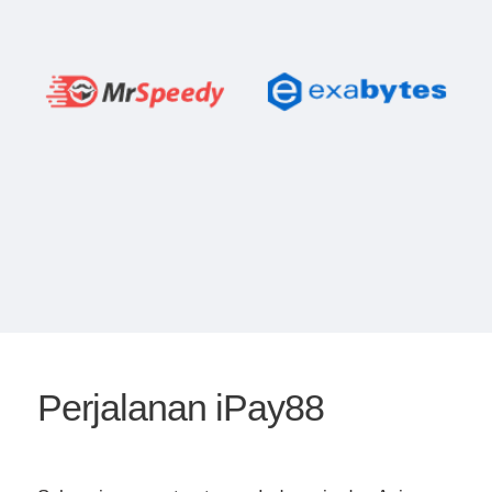
Perjalanan iPay88