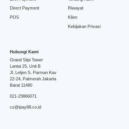
Direct Payment
Riwayat
POS
Klien
Kebijakan Privasi
Hubungi Kami
Grand Slipi Tower
Lantai 25, Unit B
Jl. Letjen S. Parman Kav
22-24, Palmerah Jakarta
Barat 11480
021-29866071
cs@ipay88.co.id