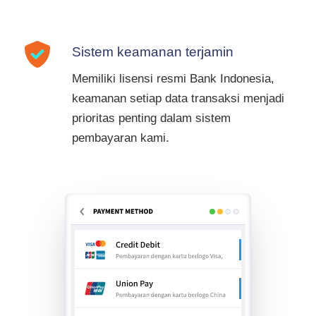
Sistem keamanan terjamin
Memiliki lisensi resmi Bank Indonesia,
keamanan setiap data transaksi menjadi
prioritas penting dalam sistem
pembayaran kami.