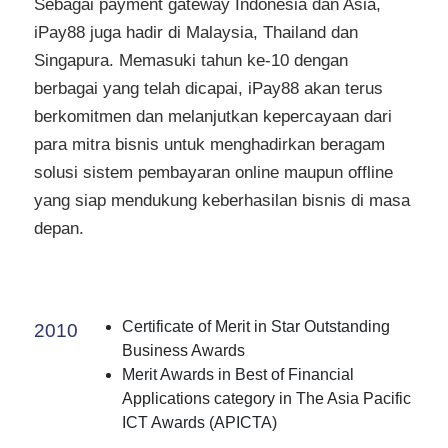
Sebagai payment gateway Indonesia dan Asia,
iPay88 juga hadir di Malaysia, Thailand dan
Singapura. Memasuki tahun ke-10 dengan
berbagai yang telah dicapai, iPay88 akan terus
berkomitmen dan melanjutkan kepercayaan dari
para mitra bisnis untuk menghadirkan beragam
solusi sistem pembayaran online maupun offline
yang siap mendukung keberhasilan bisnis di masa
depan.
Certificate of Merit in Star Outstanding
2010
Business Awards
Merit Awards in Best of Financial
Applications category in The Asia Pacific
ICT Awards (APICTA)