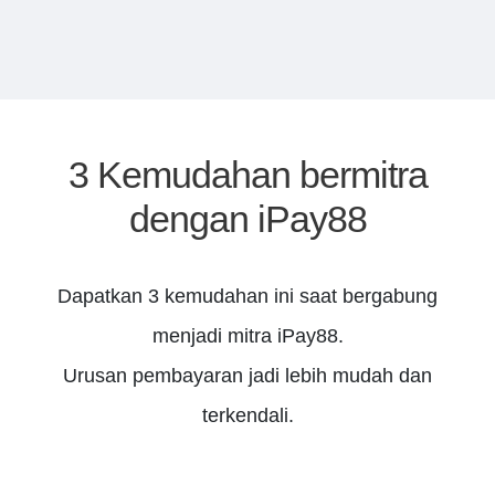
3 Kemudahan bermitra
dengan iPay88
Dapatkan 3 kemudahan ini saat bergabung
menjadi mitra iPay88.
Urusan pembayaran jadi lebih mudah dan
terkendali.